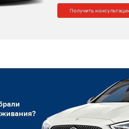
Получить консультаци
брали
уживания?