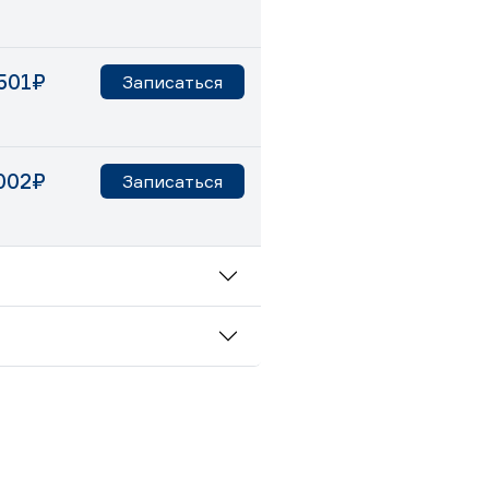
501₽
Записаться
002₽
Записаться