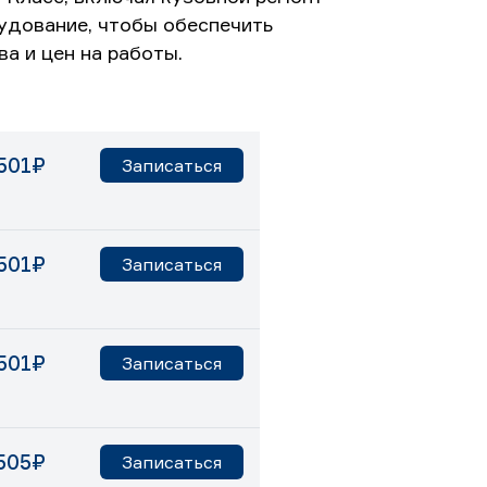
удование, чтобы обеспечить
а и цен на работы.
501₽
Записаться
501₽
Записаться
501₽
Записаться
505₽
Записаться