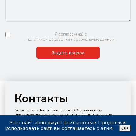
Я согласен(на) с
политикой обработки персональных данных
Задать вопрос
Контакты
Автосервис «Центр Правильного Обслуживания»
Принимаем звонки и заявки с 9:00 до 21:00 Ежедневно
Номер телефона:
+7 (343)302-17-80
Этот сайт использует файлы cookie. Продолжая
использовать сайт, вы соглашаетесь с этим.
ОК