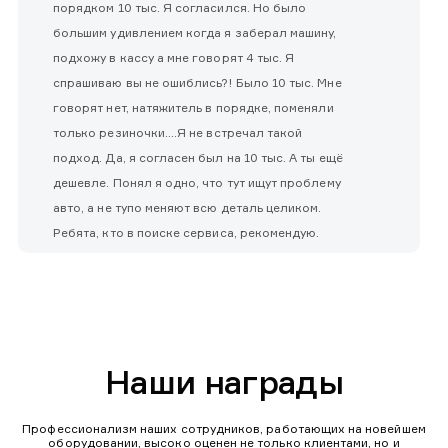
порядком 10 тыс. Я согласился. Но было
большим удивлением когда я заберал машину,
подхожу в кассу а мне говорят 4 тыс. Я
спрашиваю вы не ошиблись?! Было 10 тыс. Мне
говорят нет, натяжитель в порядке, поменяли
только резиночки....Я не встречал такой
подход. Да, я согласен был на 10 тыс. А ты ещё
дешевле. Понял я одно, что тут ищут проблему
авто, а не тупо меняют всю деталь целиком.
Ребята, кто в поиске сервиса, рекомендую.
Наши награды
Профессионализм наших сотрудников, работающих на новейшем
оборудовании, высоко оценен не только клиентами, но и