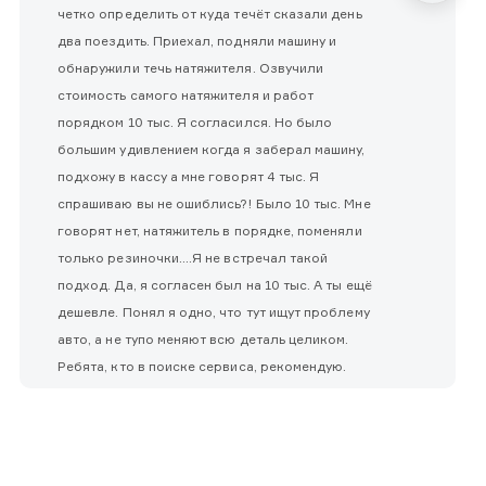
четко определить от куда течёт сказали день
два поездить. Приехал, подняли машину и
обнаружили течь натяжителя. Озвучили
стоимость самого натяжителя и работ
порядком 10 тыс. Я согласился. Но было
большим удивлением когда я заберал машину,
подхожу в кассу а мне говорят 4 тыс. Я
спрашиваю вы не ошиблись?! Было 10 тыс. Мне
говорят нет, натяжитель в порядке, поменяли
только резиночки....Я не встречал такой
подход. Да, я согласен был на 10 тыс. А ты ещё
дешевле. Понял я одно, что тут ищут проблему
авто, а не тупо меняют всю деталь целиком.
Ребята, кто в поиске сервиса, рекомендую.