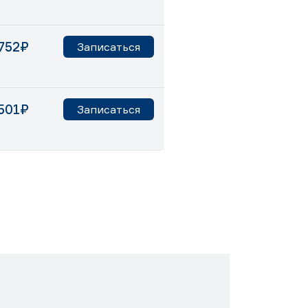
752₽
Записаться
501₽
Записаться