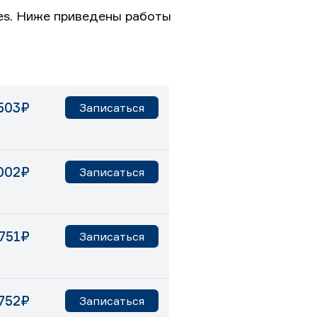
es. Ниже приведены работы
503₽
Записаться
002₽
Записаться
1751₽
Записаться
752₽
Записаться