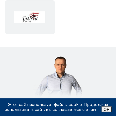
Этот сайт использует файлы cookie. Продолжая
Здравствуйте, я Ипатов Михаил, Технический
использовать сайт, вы соглашаетесь с этим.
ОК
директор автосервиса "Центр Правильного
Обслуживания".