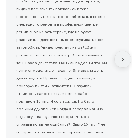
ошибся за два месяца поменял два сервиса,
видимо все клиенты прижались и тебе
постоянно пытаются что то наболтать и после
очередного ремонта в профильном центре я
решил снов искать сервис, где не будут
разводить а действительно обслуживать твой
автомобиль. Увидел рекламу на фэйсбук и
решил записаться на осмотр. Осмотр выявил
течь масла двигателя. Помыли поддон и что бы
четко определить от куда течёт сказали день
два поездить. Приехал, подняли машину и
обнаружили течь натяжителя. Озвучили
стоимость самого натяжителя и работ
порядком 10 тыс. Я согласился. Но было
большим удивлением когда я заберал машину,
подхожу в кассу а мне говорят 4 тыс. Я
спрашиваю вы не ошиблись?! Было 10 тыс. Мне
говорят нет, натяжитель в порядке, поменяли