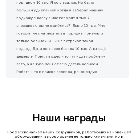
порядком 10 тыс. Я согласился. Но было
большим удивлением когда я заберал машину,
подхожу в кассу а мне говорят 4 тыс. Я
спрашиваю вы не ошиблись?! Было 10 тыс. Мне
говорят нет, натяжитель в порядке, поменяли
только резиночки....Я не встречал такой
подход. Да, я согласен был на 10 тыс. А ты ещё
дешевле. Понял я одно, что тут ищут проблему
авто, а не тупо меняют всю деталь целиком.
Ребята, кто в поиске сервиса, рекомендую.
Наши награды
Профессионализм наших сотрудников, работающих на новейшем
оборудовании, высоко оценен не только клиентами, но и