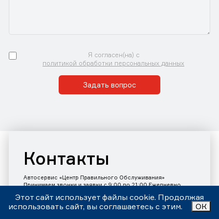
Я согласен(на) с
политикой обработки персональных данных
Задать вопрос
Контакты
Автосервис «Центр Правильного Обслуживания»
Принимаем звонки и заявки с 9:00 до 21:00 Ежедневно
Номер телефона:
+7 (343)302-17-80
Этот сайт использует файлы cookie. Продолжая
использовать сайт, вы соглашаетесь с этим.
ОК