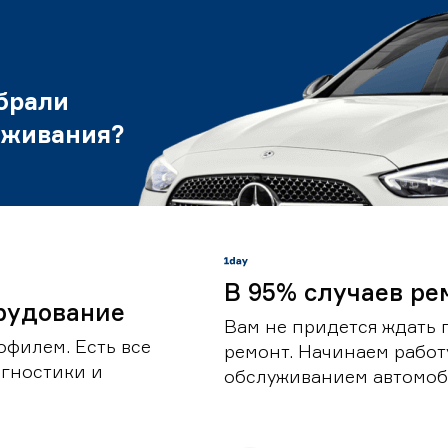
брали
уживания?
В 95% случаев ре
рудование
Вам не придется ждать 
офилем. Есть все
ремонт. Начинаем работ
гностики и
обслуживанием автомоби