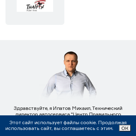
Здравствуйте, я Ипатов Михаил, Технический
директор автосервиса "Центр Правильного
Обслуживания".
Этот сайт использует файлы cookie. Продолжая
использовать сайт, вы соглашаетесь с этим.
ОК
Понимая важность качественного обслуживания и решения
возможных вопросов наших клиентов, я гарантирую, что