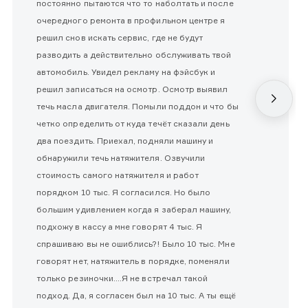
постоянно пытаются что то наболтать и после
очередного ремонта в профильном центре я
решил снов искать сервис, где не будут
разводить а действительно обслуживать твой
автомобиль. Увидел рекламу на фэйсбук и
решил записаться на осмотр. Осмотр выявил
течь масла двигателя. Помыли поддон и что бы
четко определить от куда течёт сказали день
два поездить. Приехал, подняли машину и
обнаружили течь натяжителя. Озвучили
стоимость самого натяжителя и работ
порядком 10 тыс. Я согласился. Но было
большим удивлением когда я заберал машину,
подхожу в кассу а мне говорят 4 тыс. Я
спрашиваю вы не ошиблись?! Было 10 тыс. Мне
говорят нет, натяжитель в порядке, поменяли
только резиночки....Я не встречал такой
подход. Да, я согласен был на 10 тыс. А ты ещё