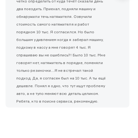
четко определить от куда течёт сказали день
два поездить. Приехал, подняли машину и
обнаружили течь натяжителя. Озвучили
стоимость самого натяжителя и работ
порядком 10 тыс. Я согласился. Но было
большим удивлением когда я заберал машину,
подхожу в кассу а мне говорят 4 тыс. Я
спрашиваю вы не ошиблись?! Было 10 тыс. Мне
говорят нет, натяжитель в порядке, поменяли
только резиночки....Я не встречал такой
подход. Да, я согласен был на 10 тыс. А ты ещё
дешевле. Понял я одно, что тут ищут проблему
авто, а не тупо меняют всю деталь целиком.
Ребята, кто в поиске сервиса, рекомендую.