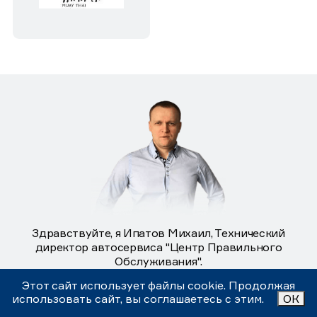
Здравствуйте, я Ипатов Михаил, Технический
директор автосервиса "Центр Правильного
Обслуживания".
Понимая важность качественного обслуживания и решения
Этот сайт использует файлы cookie. Продолжая
возможных вопросов наших клиентов, я гарантирую, что
использовать сайт, вы соглашаетесь с этим.
ОК
наша команда всегда готова к диалогу и сделает все
возможное для решения любых вопросов в кратчайшие