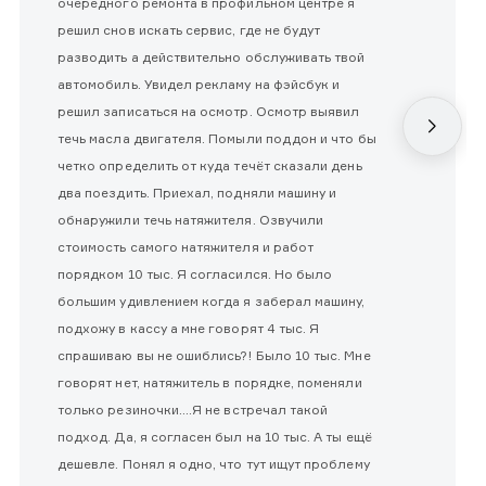
очередного ремонта в профильном центре я
решил снов искать сервис, где не будут
разводить а действительно обслуживать твой
автомобиль. Увидел рекламу на фэйсбук и
решил записаться на осмотр. Осмотр выявил
течь масла двигателя. Помыли поддон и что бы
четко определить от куда течёт сказали день
два поездить. Приехал, подняли машину и
обнаружили течь натяжителя. Озвучили
стоимость самого натяжителя и работ
порядком 10 тыс. Я согласился. Но было
большим удивлением когда я заберал машину,
подхожу в кассу а мне говорят 4 тыс. Я
спрашиваю вы не ошиблись?! Было 10 тыс. Мне
говорят нет, натяжитель в порядке, поменяли
только резиночки....Я не встречал такой
подход. Да, я согласен был на 10 тыс. А ты ещё
дешевле. Понял я одно, что тут ищут проблему