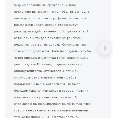
видимо все клиенты прижались и тебе
постоянно пытаются что то наболтать и после
очередного ремонта в профильном центре я
решил снов искать сервис, где не будут
разводить а действительно обслуживать твой
автомобиль. Увидел рекламу на фэйсбук и
решил записаться на осмотр. Осмотр выявил
течь масла двигателя. Помыли поддон и что бы
четко определить от куда течёт сказали день
два поездить. Приехал, подняли машину и
обнаружили течь натяжителя. Озвучили
стоимость самого натяжителя и работ
порядком 10 тыс. Я согласился. Но было
большим удивлением когда я заберал машину,
подхожу в кассу а мне говорят 4 тыс. Я
спрашиваю вы не ошиблись?! Было 10 тыс. Мне
говорят нет, натяжитель в порядке, поменяли
только резиночки....Я не встречал такой