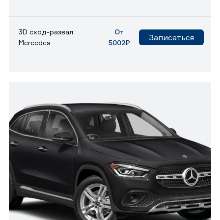
3D сход-развал
От
Записаться
Mercedes
5002₽