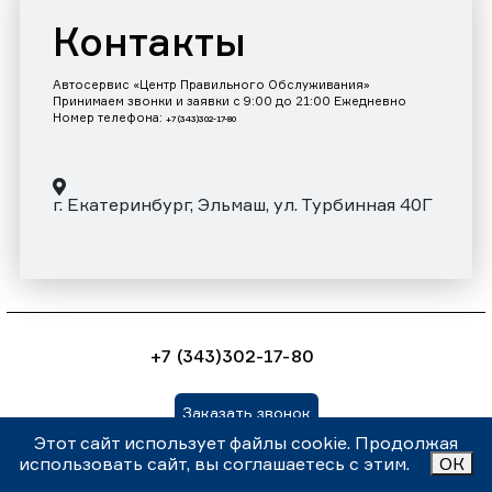
Контакты
Автосервис «Центр Правильного Обслуживания»
Принимаем звонки и заявки с 9:00 до 21:00 Ежедневно
Номер телефона:
+7 (343)302-17-80
г. Екатеринбург, Эльмаш, ул. Турбинная 40Г
+7 (343)302-17-80
Заказать звонок
Этот сайт использует файлы cookie. Продолжая
использовать сайт, вы соглашаетесь с этим.
ОК
Внимание! Данный сайт носит информационный характер и
ни при каких условиях не является публичной офертой,