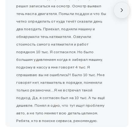
решил записаться на осмотр. Осмотр выявил
течь масла двигателя. Помыли поддон и что бы
четко определить от куда течёт сказали день
два поездить. Приехал, подняли машину и
обнаружили течь натяжителя. Озвучили
стоимость самого натяжителя и работ
порядком 10 тыс. Я согласился. Но было
большим удивлением когда я заберал машину,
подхожу в кассу а мне говорят 4 тыс. Я
спрашиваю вы не ошиблись?! Было 10 тыс. Мне
говорят нет, натяжитель в порядке, поменяли
только резиночки....Я не встречал такой
подход. Да, я согласен был на 10 тыс. А ты ещё
дешевле. Понял я одно, что тут ищут проблему
авто, а не тупо меняют всю деталь целиком.
Ребята, кто в поиске сервиса, рекомендую.