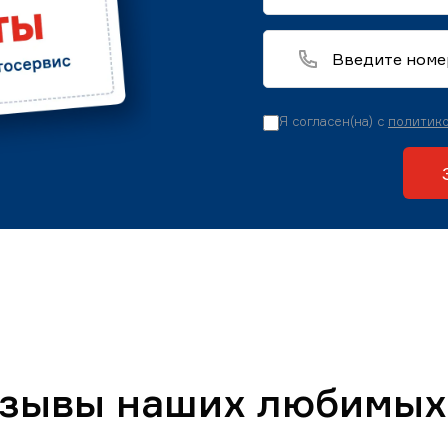
Я согласен(на) с
политико
тзывы наших любимых