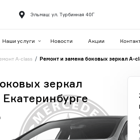
Эльмаш: ул. Турбинная 40Г
Наши услуги
Новости
Акции
Контак
емонт A-class
Ремонт и замена боковых зеркал A-cl
боковых зеркал
в Екатеринбурге
а