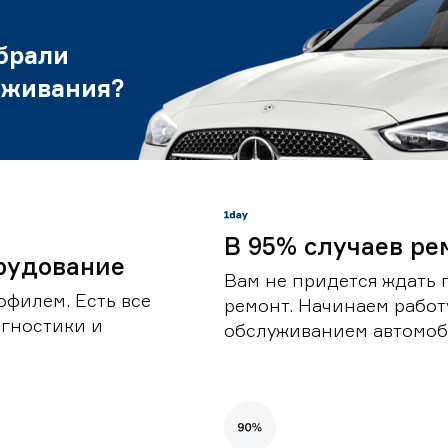
брали
уживания?
В 95% случаев ре
рудование
Вам не придется ждать 
офилем. Есть все
ремонт. Начинаем работ
гностики и
обслуживанием автомоби