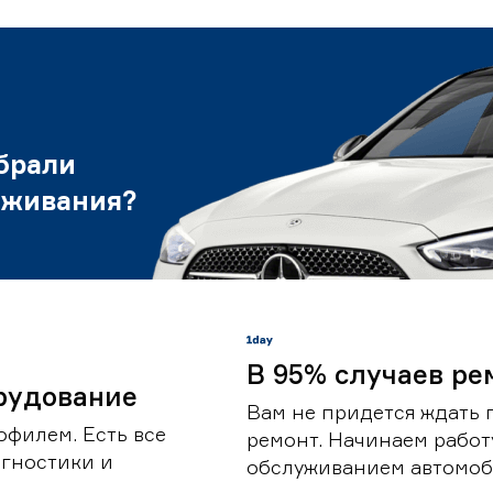
брали
уживания?
В 95% случаев ре
рудование
Вам не придется ждать 
офилем. Есть все
ремонт. Начинаем работ
гностики и
обслуживанием автомоби