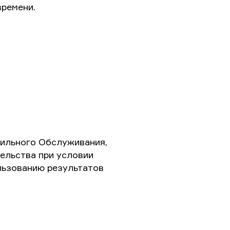
времени.
вильного Обслуживания,
тельства при условии
льзованию результатов