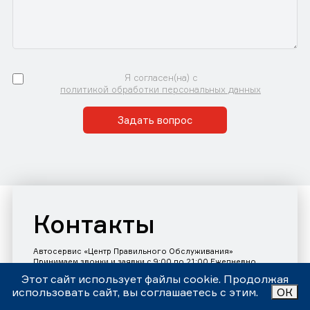
Я согласен(на) с
политикой обработки персональных данных
Задать вопрос
Контакты
Автосервис «Центр Правильного Обслуживания»
Принимаем звонки и заявки с 9:00 до 21:00 Ежедневно
Номер телефона:
+7 (343)302-17-80
Этот сайт использует файлы cookie. Продолжая
использовать сайт, вы соглашаетесь с этим.
ОК