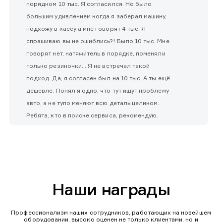
порядком 10 тыс. Я согласился. Но было
большим удивлением когда я заберал машину,
подхожу в кассу а мне говорят 4 тыс. Я
спрашиваю вы не ошиблись?! Было 10 тыс. Мне
говорят нет, натяжитель в порядке, поменяли
только резиночки....Я не встречал такой
подход. Да, я согласен был на 10 тыс. А ты ещё
дешевле. Понял я одно, что тут ищут проблему
авто, а не тупо меняют всю деталь целиком.
Ребята, кто в поиске сервиса, рекомендую.
Наши награды
Профессионализм наших сотрудников, работающих на новейшем
оборудовании, высоко оценен не только клиентами, но и