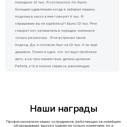
порядком 10 тыс. Я согласился. Но было
большим удивлением когда я заберал машину,
подхожу в кассу а мне говорят 4 тыс. Я
спрашиваю вы не ошиблись?! Было 10 тыс. Мне
говорят нет, натяжитель в порядке, поменяли
только резиночки....Я не встречал такой
подход. Да, я согласен был на 10 тыс. А ты ещё
дешевле. Понял я одно, что тут ищут проблему
авто, а не тупо меняют всю деталь целиком.
Ребята, кто в поиске сервиса, рекомендую.
Наши награды
Профессионализм наших сотрудников, работающих на новейшем
оборудовании, высоко оценен не только клиентами, но и