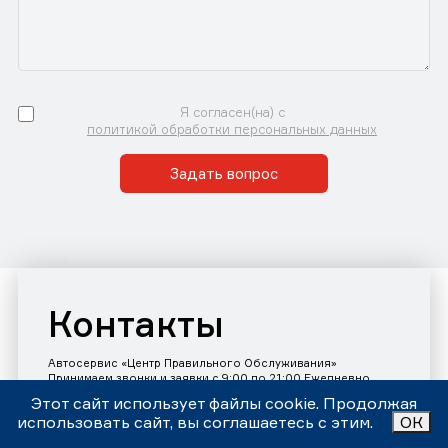
Я согласен(на) с
политикой обработки персональных данных
Задать вопрос
Контакты
Автосервис «Центр Правильного Обслуживания»
Принимаем звонки и заявки с 9:00 до 21:00 Ежедневно
Номер телефона:
+7 (343)302-17-80
Этот сайт использует файлы cookie. Продолжая
использовать сайт, вы соглашаетесь с этим.
ОК