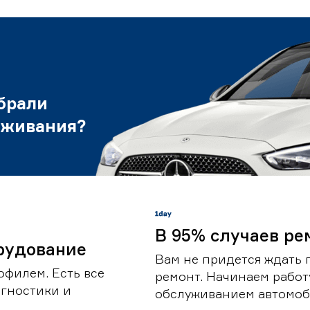
брали
уживания?
В 95% случаев ре
рудование
Вам не придется ждать 
офилем. Есть все
ремонт. Начинаем работ
гностики и
обслуживанием автомоби