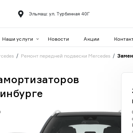
Эльмаш: ул. Турбинная 40Г
Наши услуги
Новости
Акции
Контак
rcedes
Ремонт передней подвески Mercedes
Замен
амортизаторов
ринбурге
а