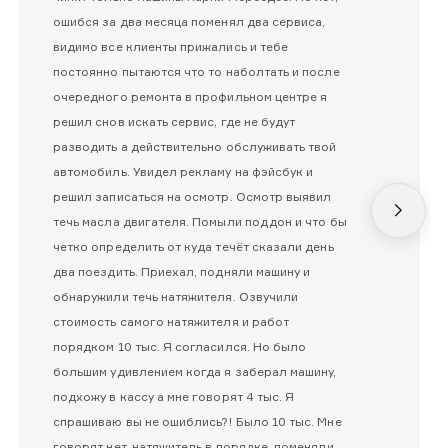
ошибся за два месяца поменял два сервиса,
видимо все клиенты прижались и тебе
постоянно пытаются что то наболтать и после
очередного ремонта в профильном центре я
решил снов искать сервис, где не будут
разводить а действительно обслуживать твой
автомобиль. Увидел рекламу на фэйсбук и
решил записаться на осмотр. Осмотр выявил
течь масла двигателя. Помыли поддон и что бы
четко определить от куда течёт сказали день
два поездить. Приехал, подняли машину и
обнаружили течь натяжителя. Озвучили
стоимость самого натяжителя и работ
порядком 10 тыс. Я согласился. Но было
большим удивлением когда я заберал машину,
подхожу в кассу а мне говорят 4 тыс. Я
спрашиваю вы не ошиблись?! Было 10 тыс. Мне
говорят нет, натяжитель в порядке, поменяли