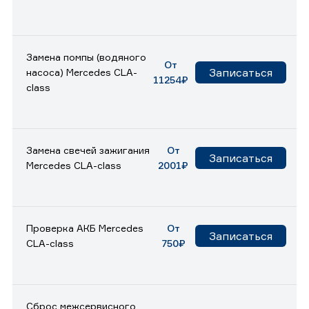
Замена помпы (водяного
От
Записаться
насоса) Mercedes CLA-
11254₽
class
Замена свечей зажигания
От
Записаться
Mercedes CLA-class
2001₽
Проверка АКБ Mercedes
От
Записаться
CLA-class
750₽
Сброс межсервисного