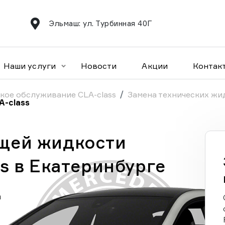
Эльмаш: ул. Турбинная 40Г
Наши услуги
Новости
Акции
Контак
кое обслуживание CLA-class
Замена технических жи
-class
щей жидкости
s в Екатеринбурге
а