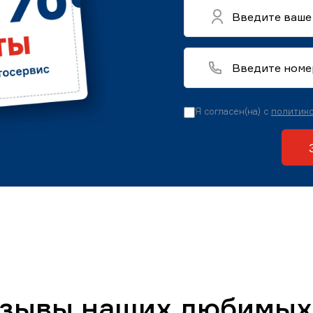
Я согласен(на) с
политико
тзывы наших любимых