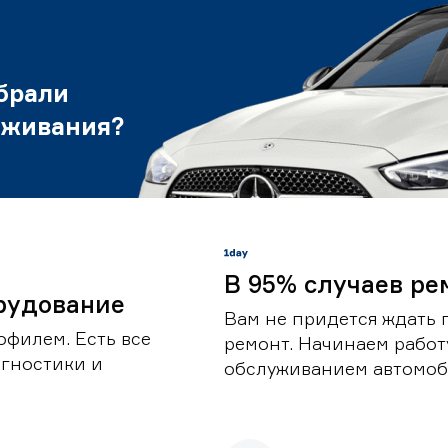
брали
уживания?
В 95% случаев ре
рудование
Вам не придется ждать 
офилем. Есть все
ремонт. Начинаем работ
гностики и
обслуживанием автомоби