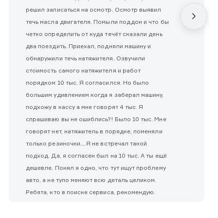
решил записаться на осмотр. Осмотр выявил
течь масла двигателя. Помыли поддон и что бы
четко определить от куда течёт сказали день
два поездить. Приехал, подняли машину и
обнаружили течь натяжителя. Озвучили
стоимость самого натяжителя и работ
порядком 10 тыс. Я согласился. Но было
большим удивлением когда я заберал машину,
подхожу в кассу а мне говорят 4 тыс. Я
спрашиваю вы не ошиблись?! Было 10 тыс. Мне
говорят нет, натяжитель в порядке, поменяли
только резиночки....Я не встречал такой
подход. Да, я согласен был на 10 тыс. А ты ещё
дешевле. Понял я одно, что тут ищут проблему
авто, а не тупо меняют всю деталь целиком.
Ребята, кто в поиске сервиса, рекомендую.