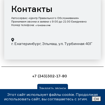
Контакты
Автосервис «Центр Правильного Обслуживания»
Принимаем звонки и заявки с 9:00 до 21:00 Ежедневно
Номер телефона:
+7 (343)302-17-80
г. Екатеринбург, Эльмаш, ул. Турбинная 40Г
+7 (343)302-17-80
Заказать звонок
Этот сайт использует файлы cookie. Продолжая
использовать сайт, вы соглашаетесь с этим.
ОК
Внимание! Данный сайт носит информационный характер и
ни при каких условиях не является публичной офертой,