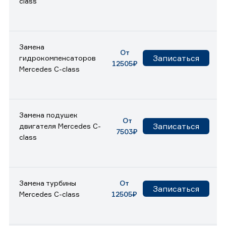
class
Замена
От
Записаться
гидрокомпенсаторов
12505₽
Mercedes C-class
Замена подушек
От
Записаться
двигателя Mercedes C-
7503₽
class
Замена турбины
От
Записаться
Mercedes C-class
12505₽