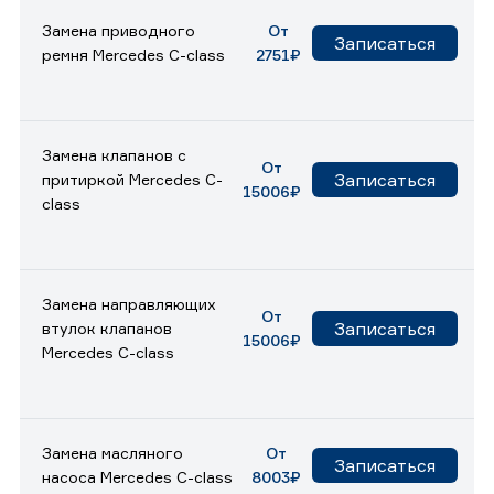
Замена приводного
От
Записаться
ремня Mercedes C-class
2751₽
Замена клапанов с
От
Записаться
притиркой Mercedes C-
15006₽
class
Замена направляющих
От
Записаться
втулок клапанов
15006₽
Mercedes C-class
Замена масляного
От
Записаться
насоса Mercedes C-class
8003₽