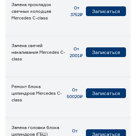
Замена прокладок
От
Записаться
свечных колодцев
3752₽
Mercedes C-class
Замена свечей
От
Записаться
накаливания Mercedes C-
2001₽
class
Ремонт блока
От
Записаться
цилиндров Mercedes C-
50020₽
class
Замена головки блока
От
Записаться
цилиндров (ГБЦ)