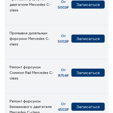
От
Записаться
двигателя Mercedes C-
5002₽
class
Промывка дизельных
От
Записаться
форсунок Mercedes C-
5002₽
class
Ремонт форсунок
От
Записаться
Common Rail Mercedes C-
8754₽
class
Ремонт форсунок
От
Записаться
бензинового двигателя
4502₽
Mercedes C-class