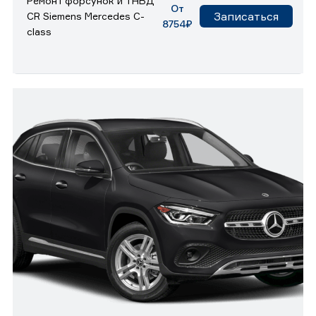
Ремонт форсунок и ТНВД
От
Записаться
CR Siemens Mercedes C-
8754₽
class