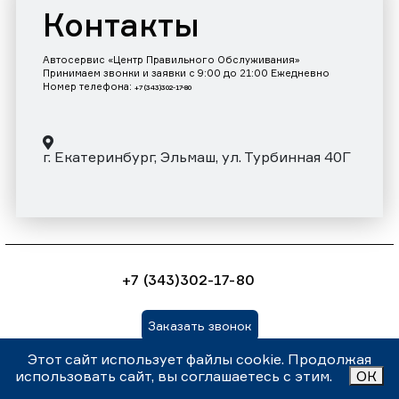
Контакты
Автосервис «Центр Правильного Обслуживания»
Принимаем звонки и заявки с 9:00 до 21:00 Ежедневно
Номер телефона:
+7 (343)302-17-80
г. Екатеринбург, Эльмаш, ул. Турбинная 40Г
+7 (343)302-17-80
Заказать звонок
Этот сайт использует файлы cookie. Продолжая
Внимание! Данный сайт носит информационный характер и
использовать сайт, вы соглашаетесь с этим.
ОК
ни при каких условиях не является публичной офертой,