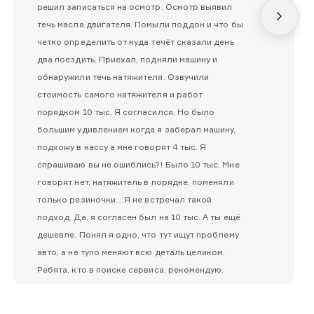
решил записаться на осмотр. Осмотр выявил
течь масла двигателя. Помыли поддон и что бы
четко определить от куда течёт сказали день
два поездить. Приехал, подняли машину и
обнаружили течь натяжителя. Озвучили
стоимость самого натяжителя и работ
порядком 10 тыс. Я согласился. Но было
большим удивлением когда я заберал машину,
подхожу в кассу а мне говорят 4 тыс. Я
спрашиваю вы не ошиблись?! Было 10 тыс. Мне
говорят нет, натяжитель в порядке, поменяли
только резиночки....Я не встречал такой
подход. Да, я согласен был на 10 тыс. А ты ещё
дешевле. Понял я одно, что тут ищут проблему
авто, а не тупо меняют всю деталь целиком.
Ребята, кто в поиске сервиса, рекомендую.