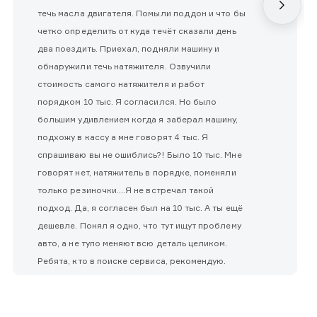
течь масла двигателя. Помыли поддон и что бы
четко определить от куда течёт сказали день
два поездить. Приехал, подняли машину и
обнаружили течь натяжителя. Озвучили
стоимость самого натяжителя и работ
порядком 10 тыс. Я согласился. Но было
большим удивлением когда я заберал машину,
подхожу в кассу а мне говорят 4 тыс. Я
спрашиваю вы не ошиблись?! Было 10 тыс. Мне
говорят нет, натяжитель в порядке, поменяли
только резиночки....Я не встречал такой
подход. Да, я согласен был на 10 тыс. А ты ещё
дешевле. Понял я одно, что тут ищут проблему
авто, а не тупо меняют всю деталь целиком.
Ребята, кто в поиске сервиса, рекомендую.