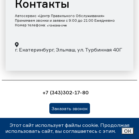
Контакты
Автосервис «Центр Правильного Обслуживания»
Принимаем звонки и заявки с 9:00 до 21:00 Ежедневно
Номер телефона:
+7 (343)302-17-80
г. Екатеринбург, Эльмаш, ул. Турбинная 40Г
+7 (343)302-17-80
Заказать звонок
Этот сайт использует файлы cookie. Продолжая
Внимание! Данный сайт носит информационный характер и
использовать сайт, вы соглашаетесь с этим.
ОК
ни при каких условиях не является публичной офертой,
которая определяется положениями статьи 437 (2)