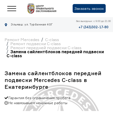
Заказать звонок
без выходных: с 9.00 до 21.00
Эльмаш: ул. Турбинная 40Г
+7 (343)302-17-80
Ремонт Mercedes
C-class
Ремонт подвески C-class
Ремонт передней подвески C-class
Замена сайлентблоков передней подвески
C-class
Замена сайлентблоков передней
подвески Mercedes C-class в
Екатеринбурге
Гарантия без ограничения пробега
Не навязывыем ненужные работы