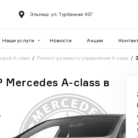
Эльмаш: ул. Турбинная 40Г
Наши услуги
Новости
Акции
Контак
овой A-class
Ремонт рулевого управления A-class
 Mercedes A-class в
а