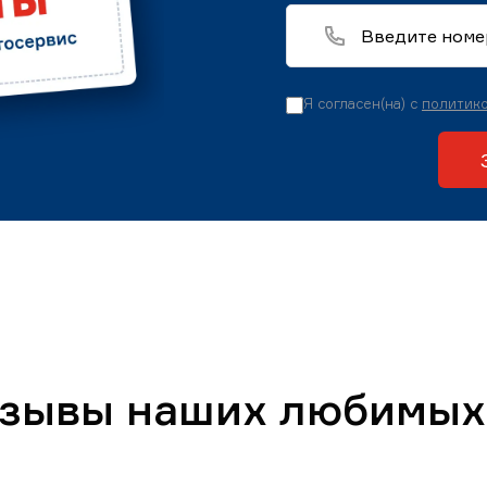
Я согласен(на) с
политико
тзывы наших любимых