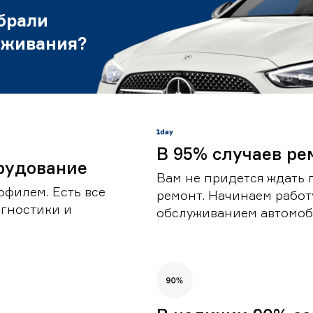
брали
уживания?
В 95% случаев ре
рудование
Вам не придется ждать 
офилем. Есть все
ремонт. Начинаем работ
гностики и
обслуживанием автомоби