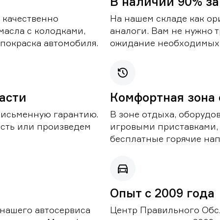
В наличии 90% за
 качественно
На нашем складе как ор
масла с колодками,
аналоги. Вам не нужно т
покраска автомобиля.
ожидание необходимых 
части
Комфортная зона
письменную гарантию.
В зоне отдыха, оборудо
асть или произведем
игровыми приставками,
бесплатные горячие нап
Опыт с 2009 года
 нашего автосервиса
Центр Правильного Обс