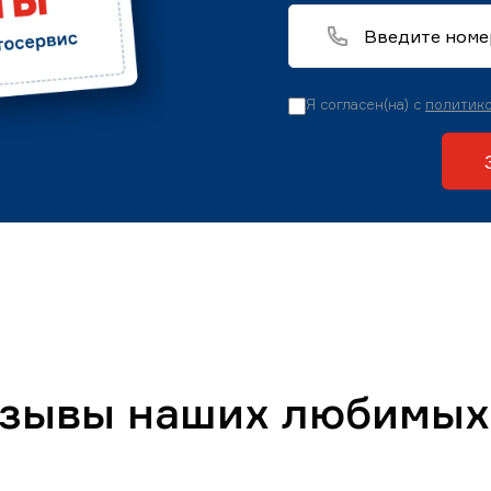
Я согласен(на) с
политико
тзывы наших любимых