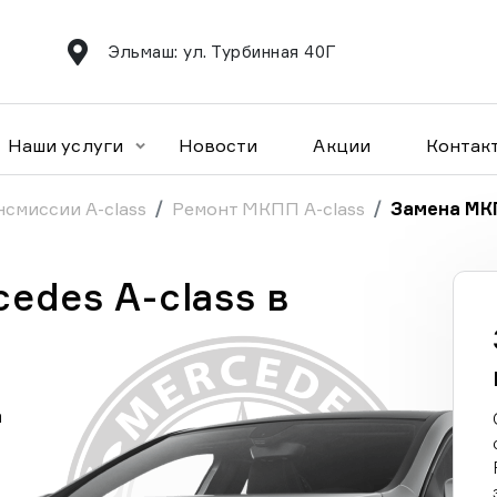
Эльмаш: ул. Турбинная 40Г
Наши услуги
Новости
Акции
Контак
нсмиссии A-class
Ремонт МКПП A-class
Замена МКП
edes A-class в
а