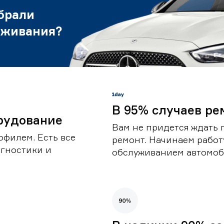
брали
уживания?
В 95% случаев ре
рудование
Вам не придется ждать 
офилем. Есть все
ремонт. Начинаем работ
гностики и
обслуживанием автомоби