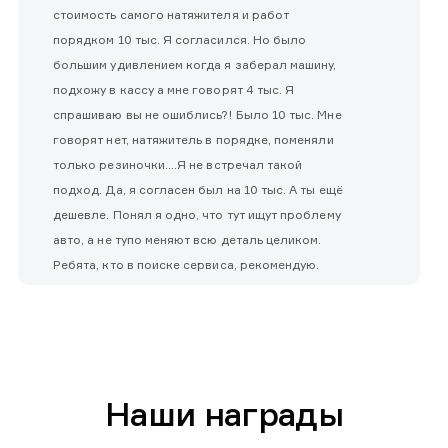
стоимость самого натяжителя и работ
порядком 10 тыс. Я согласился. Но было
большим удивлением когда я заберал машину,
подхожу в кассу а мне говорят 4 тыс. Я
спрашиваю вы не ошиблись?! Было 10 тыс. Мне
говорят нет, натяжитель в порядке, поменяли
только резиночки....Я не встречал такой
подход. Да, я согласен был на 10 тыс. А ты ещё
дешевле. Понял я одно, что тут ищут проблему
авто, а не тупо меняют всю деталь целиком.
Ребята, кто в поиске сервиса, рекомендую.
Наши награды