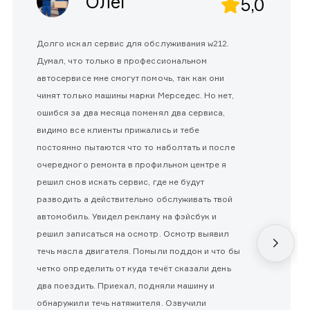
Олег
5,0
Долго искал сервис для обслуживания w212.
Думал, что только в профессиональном
автосервисе мне смогут помочь, так как они
чинят только машины марки Мерседес. Но нет,
ошибся за два месяца поменял два сервиса,
видимо все клиенты прижались и тебе
постоянно пытаются что то наболтать и после
очередного ремонта в профильном центре я
решил снов искать сервис, где не будут
разводить а действительно обслуживать твой
автомобиль. Увидел рекламу на фэйсбук и
решил записаться на осмотр. Осмотр выявил
течь масла двигателя. Помыли поддон и что бы
четко определить от куда течёт сказали день
два поездить. Приехал, подняли машину и
обнаружили течь натяжителя. Озвучили