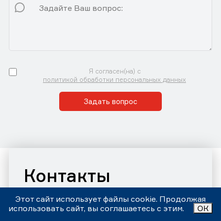
Я согласен(на) с
политикой обработки персональных данных
Задать вопрос
Контакты
Автосервис «Центр Правильного Обслуживания»
Этот сайт использует файлы cookie. Продолжая
Принимаем звонки и заявки с 9:00 до 21:00 Ежедневно
использовать сайт, вы соглашаетесь с этим.
ОК
Номер телефона:
+7 (343)302-17-80