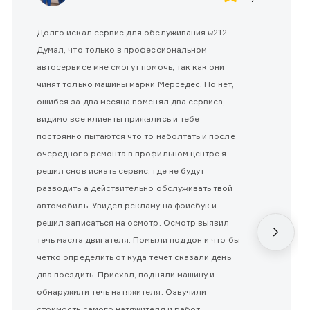
Долго искал сервис для обслуживания w212.
Думал, что только в профессиональном
автосервисе мне смогут помочь, так как они
чинят только машины марки Мерседес. Но нет,
ошибся за два месяца поменял два сервиса,
видимо все клиенты прижались и тебе
постоянно пытаются что то наболтать и после
очередного ремонта в профильном центре я
решил снов искать сервис, где не будут
разводить а действительно обслуживать твой
автомобиль. Увидел рекламу на фэйсбук и
решил записаться на осмотр. Осмотр выявил
течь масла двигателя. Помыли поддон и что бы
четко определить от куда течёт сказали день
два поездить. Приехал, подняли машину и
обнаружили течь натяжителя. Озвучили
стоимость самого натяжителя и работ