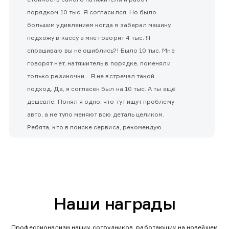
порядком 10 тыс. Я согласился. Но было
большим удивлением когда я заберал машину,
подхожу в кассу а мне говорят 4 тыс. Я
спрашиваю вы не ошиблись?! Было 10 тыс. Мне
говорят нет, натяжитель в порядке, поменяли
только резиночки....Я не встречал такой
подход. Да, я согласен был на 10 тыс. А ты ещё
дешевле. Понял я одно, что тут ищут проблему
авто, а не тупо меняют всю деталь целиком.
Ребята, кто в поиске сервиса, рекомендую.
Наши награды
Профессионализм наших сотрудников, работающих на новейшем