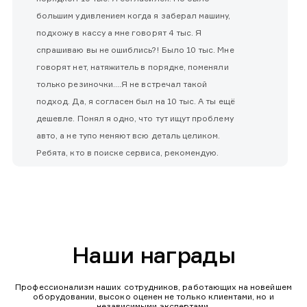
большим удивлением когда я заберал машину,
подхожу в кассу а мне говорят 4 тыс. Я
спрашиваю вы не ошиблись?! Было 10 тыс. Мне
говорят нет, натяжитель в порядке, поменяли
только резиночки....Я не встречал такой
подход. Да, я согласен был на 10 тыс. А ты ещё
дешевле. Понял я одно, что тут ищут проблему
авто, а не тупо меняют всю деталь целиком.
Ребята, кто в поиске сервиса, рекомендую.
Наши награды
Профессионализм наших сотрудников, работающих на новейшем
оборудовании, высоко оценен не только клиентами, но и
независимыми экспертами.