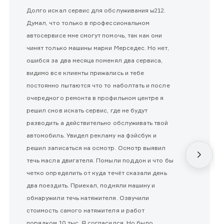
Долго искал сервис для обслуживания w212.
Думал, что только в профессиональном
автосервисе мне смогут помочь, так как они
чинят только машины марки Мерседес. Но нет,
ошибся за два месяца поменял два сервиса,
видимо все клиенты прижались и тебе
постоянно пытаются что то наболтать и после
очередного ремонта в профильном центре я
решил снов искать сервис, где не будут
разводить а действительно обслуживать твой
автомобиль. Увидел рекламу на фэйсбук и
решил записаться на осмотр. Осмотр выявил
течь масла двигателя. Помыли поддон и что бы
четко определить от куда течёт сказали день
два поездить. Приехал, подняли машину и
обнаружили течь натяжителя. Озвучили
стоимость самого натяжителя и работ
порядком 10 тыс. Я согласился. Но было