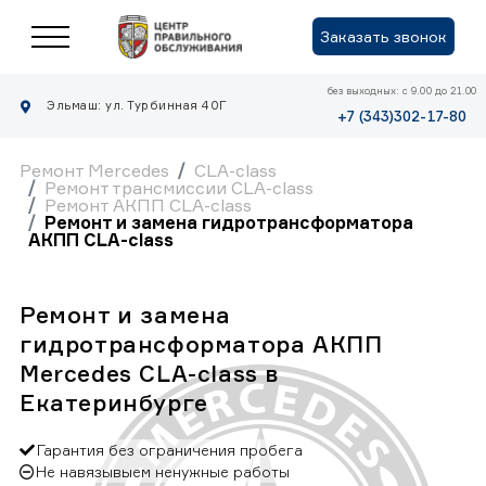
Заказать звонок
без выходных: с 9.00 до 21.00
Эльмаш: ул. Турбинная 40Г
+7 (343)302-17-80
Ремонт Mercedes
CLA-class
Ремонт трансмиссии CLA-class
Ремонт АКПП CLA-class
Ремонт и замена гидротрансформатора
АКПП CLA-class
Ремонт и замена
гидротрансформатора АКПП
Mercedes CLA-class в
Екатеринбурге
Гарантия без ограничения пробега
Не навязывыем ненужные работы