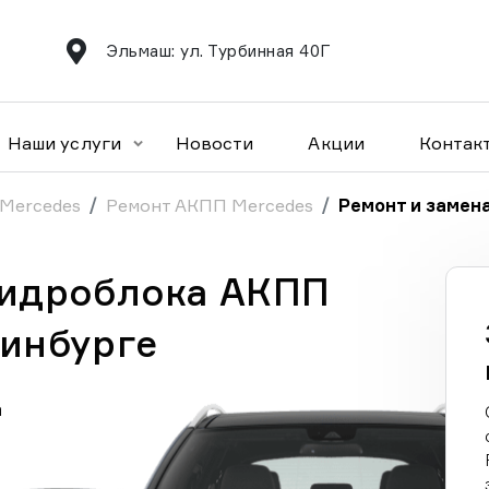
Эльмаш: ул. Турбинная 40Г
Наши услуги
Новости
Акции
Контак
 Mercedes
Ремонт АКПП Mercedes
Ремонт и замен
гидроблока АКПП
ринбурге
а