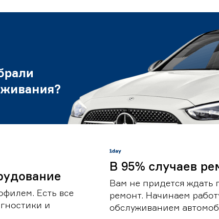
брали
уживания?
В 95% случаев ре
рудование
Вам не придется ждать 
офилем. Есть все
ремонт. Начинаем работ
гностики и
обслуживанием автомоби