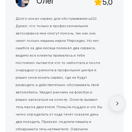
Олег
5,0
Долго искал сервис для обслуживания w212.
Думал, что только в профессиональном
автосервисе мне смогут помочь, так как они
чинят только машины марки Мерседес. Но нет,
ошибся за два месяца поменял два сервиса,
видимо все клиенты прижались и тебе
постоянно пытаются что то наболтать и после
очередного ремонта в профильном центре я
решил снов искать сервис, где не будут
разводить а действительно обслуживать твой
автомобиль. Увидел рекламу на фэйсбук и
решил записаться на осмотр. Осмотр выявил
течь масла двигателя. Помыли поддон и что бы
четко определить от куда течёт сказали день
два поездить. Приехал, подняли машину и
обнаружили течь натяжителя. Озвучили