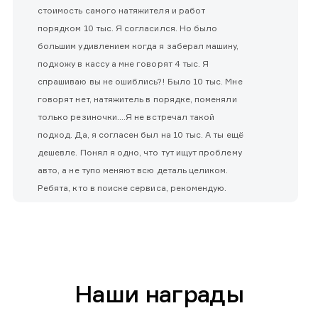
стоимость самого натяжителя и работ
порядком 10 тыс. Я согласился. Но было
большим удивлением когда я заберал машину,
подхожу в кассу а мне говорят 4 тыс. Я
спрашиваю вы не ошиблись?! Было 10 тыс. Мне
говорят нет, натяжитель в порядке, поменяли
только резиночки....Я не встречал такой
подход. Да, я согласен был на 10 тыс. А ты ещё
дешевле. Понял я одно, что тут ищут проблему
авто, а не тупо меняют всю деталь целиком.
Ребята, кто в поиске сервиса, рекомендую.
Наши награды