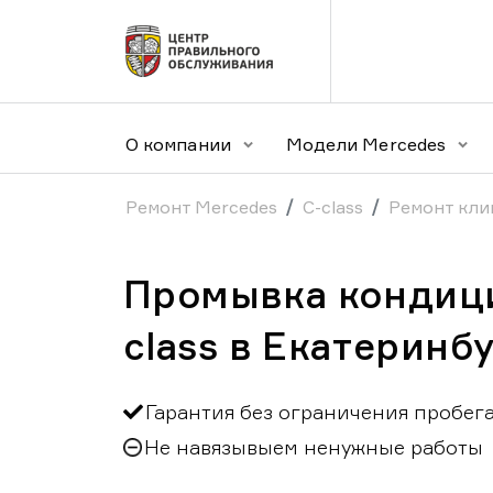
О компании
Модели Mercedes
Ремонт Mercedes
C-class
Ремонт кли
Промывка кондици
class в Екатеринб
Гарантия без ограничения пробег
Не навязывыем ненужные работы