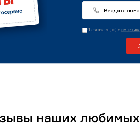
Я согласен(на) с
политико
тзывы наших любимых