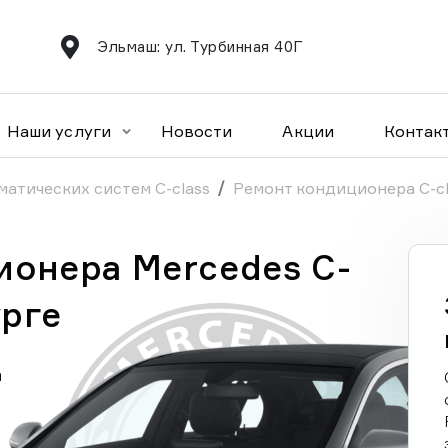
Эльмаш: ул. Турбинная 40Г
Наши услуги
Новости
Акции
Контак
матических систем C-class
Ремонт кондиционера C-cl
онера Mercedes C-
урге
а