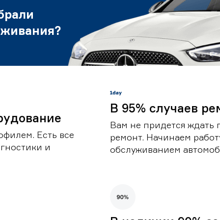
брали
уживания?
В 95% случаев ре
рудование
Вам не придется ждать 
офилем. Есть все
ремонт. Начинаем работ
гностики и
обслуживанием автомоби