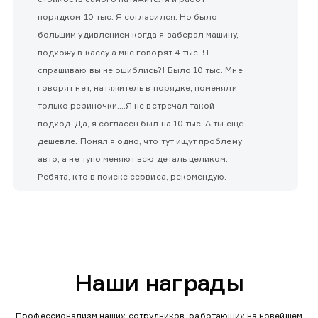
порядком 10 тыс. Я согласился. Но было
большим удивлением когда я заберал машину,
подхожу в кассу а мне говорят 4 тыс. Я
спрашиваю вы не ошиблись?! Было 10 тыс. Мне
говорят нет, натяжитель в порядке, поменяли
только резиночки....Я не встречал такой
подход. Да, я согласен был на 10 тыс. А ты ещё
дешевле. Понял я одно, что тут ищут проблему
авто, а не тупо меняют всю деталь целиком.
Ребята, кто в поиске сервиса, рекомендую.
Наши награды
Профессионализм наших сотрудников, работающих на новейшем