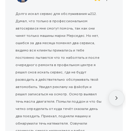
Долго искал сервис для обслуживания w212.
Думал, что только в профессиональном
автосервисе мне смогут помочь, так как они
чинят только машины марки Мерседес. Но нет,
ошибся за два месяца поменял два сервиса,
видимо все клиенты прижались и тебе
постоянно пытаются что то наболтать и после
очередного ремонта в профильном центре я
решил снов искать сервис, где не будут
разводить а действительно обслуживать твой
автомобиль. Увидел рекламу на фэйсбук и
решил записаться на осмотр. Осмотр выявил
течь масла двигателя. Помыли поддон и что бы
четко определить от куда течёт сказали день
два поездить. Приехал, подняли машину и
обнаружили течь натяжителя. Озвучили
стоимость самого натяжителя и работ