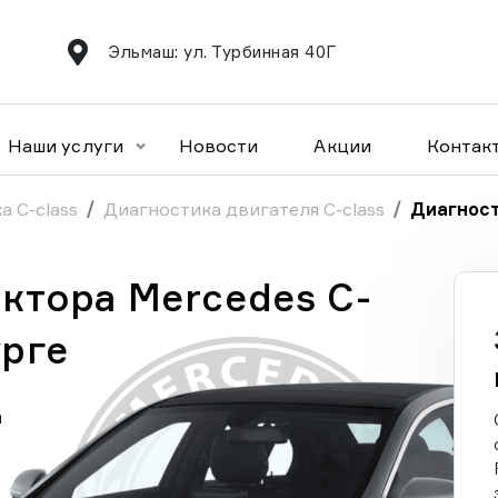
Эльмаш: ул. Турбинная 40Г
Наши услуги
Новости
Акции
Контак
а C-class
Диагностика двигателя C-class
Диагност
ктора Mercedes C-
урге
а