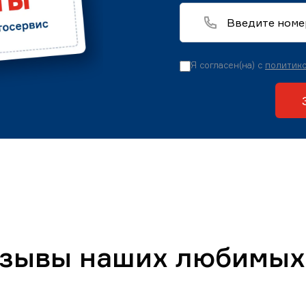
Я согласен(на) с
политико
тзывы наших любимых