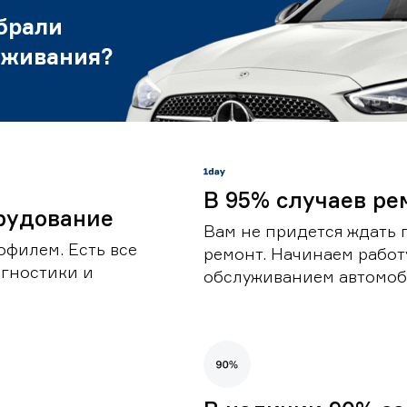
брали
уживания?
В 95% случаев ре
рудование
Вам не придется ждать 
офилем. Есть все
ремонт. Начинаем работ
гностики и
обслуживанием автомоби