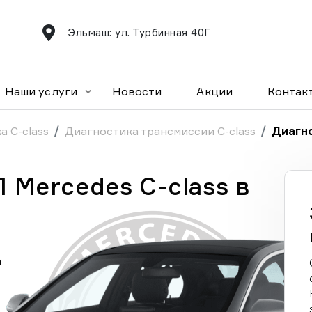
Эльмаш: ул. Турбинная 40Г
Наши услуги
Новости
Акции
Контак
а C-class
Диагностика трансмиссии C-class
Диагно
 Mercedes C-class в
а