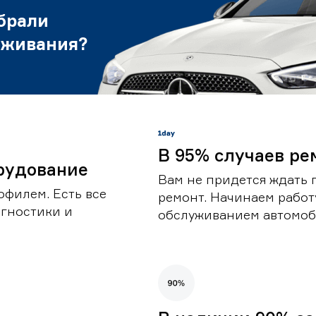
брали
уживания?
В 95% случаев ре
рудование
Вам не придется ждать 
офилем. Есть все
ремонт. Начинаем работ
гностики и
обслуживанием автомоби