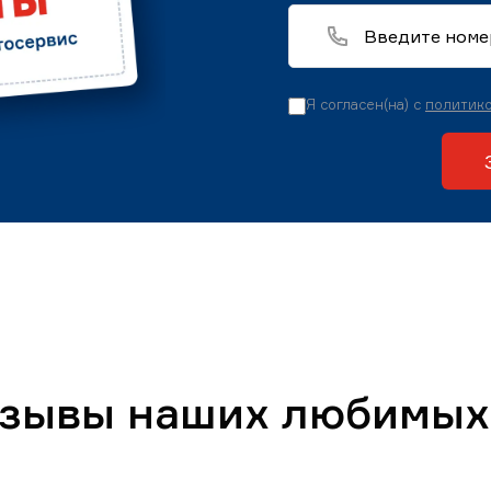
Я согласен(на) с
политико
тзывы наших любимых