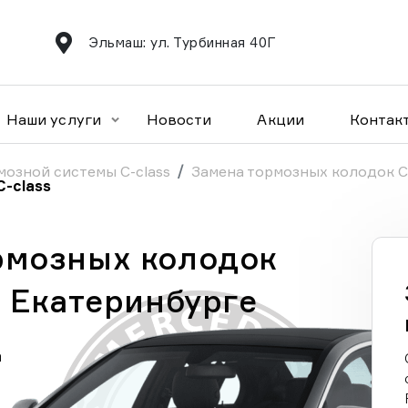
Эльмаш: ул. Турбинная 40Г
Наши услуги
Новости
Акции
Контак
мозной системы C-class
Замена тормозных колодок C-
-class
рмозных колодок
в Екатеринбурге
а