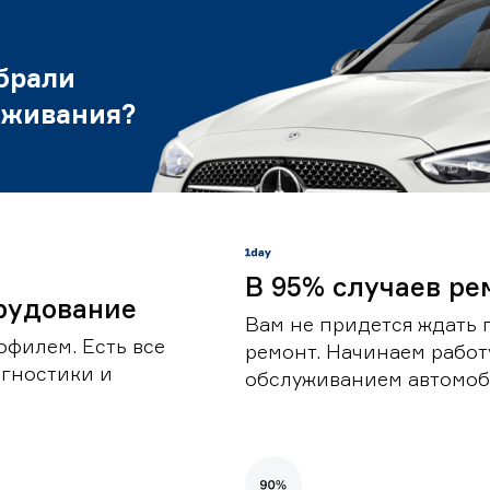
брали
уживания?
В 95% случаев ре
рудование
Вам не придется ждать 
офилем. Есть все
ремонт. Начинаем работ
гностики и
обслуживанием автомоби