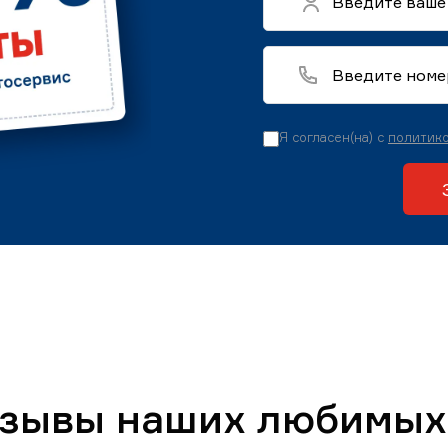
Я согласен(на) с
политико
тзывы наших любимых