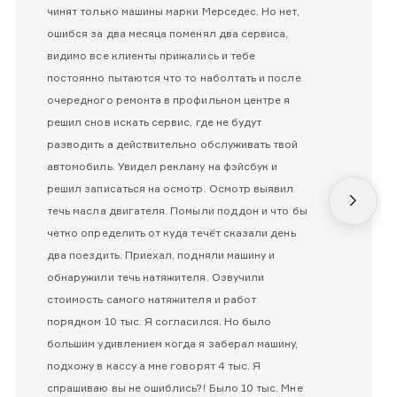
чинят только машины марки Мерседес. Но нет,
ошибся за два месяца поменял два сервиса,
видимо все клиенты прижались и тебе
постоянно пытаются что то наболтать и после
очередного ремонта в профильном центре я
решил снов искать сервис, где не будут
разводить а действительно обслуживать твой
автомобиль. Увидел рекламу на фэйсбук и
решил записаться на осмотр. Осмотр выявил
течь масла двигателя. Помыли поддон и что бы
четко определить от куда течёт сказали день
два поездить. Приехал, подняли машину и
обнаружили течь натяжителя. Озвучили
стоимость самого натяжителя и работ
порядком 10 тыс. Я согласился. Но было
большим удивлением когда я заберал машину,
подхожу в кассу а мне говорят 4 тыс. Я
спрашиваю вы не ошиблись?! Было 10 тыс. Мне