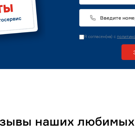
Я согласен(на) с
политико
тзывы наших любимых