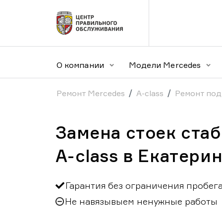
О компании
Модели Mercedes
Ремонт Mercedes
A-class
Ремонт под
Замена стоек ста
A-class в Екатери
Гарантия без ограничения пробег
Не навязывыем ненужные работы