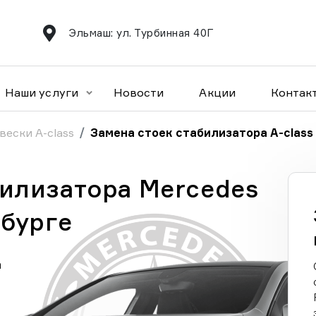
Эльмаш: ул. Турбинная 40Г
Наши услуги
Новости
Акции
Контак
вески A-class
Замена стоек стабилизатора A-class
билизатора Mercedes
нбурге
а