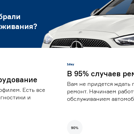
брали
уживания?
В 95% случаев ре
рудование
Вам не придется ждать 
офилем. Есть все
ремонт. Начинаем работ
гностики и
обслуживанием автомоби