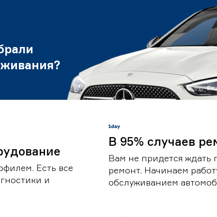
брали
уживания?
В 95% случаев ре
рудование
Вам не придется ждать 
офилем. Есть все
ремонт. Начинаем работ
гностики и
обслуживанием автомоби