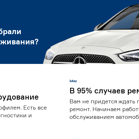
брали
уживания?
В 95% случаев ре
рудование
Вам не придется ждать 
офилем. Есть все
ремонт. Начинаем работ
гностики и
обслуживанием автомоби