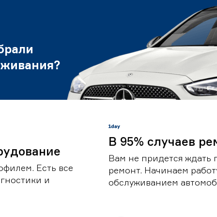
брали
уживания?
В 95% случаев ре
рудование
Вам не придется ждать 
офилем. Есть все
ремонт. Начинаем работ
гностики и
обслуживанием автомоби