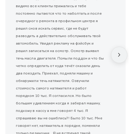
видимо все клиенты прижались и тебе
постоянно пытаются что то наболтать и после
очередного ремонта в профильном центре я
решил снов искать сервис, где не будут
разводить а действительно обслуживать твой
автомобиль. Увидел рекламу на фэйсбук и
решил записаться на осмотр. Осмотр выявил
течь масла двигателя. Помыли поддон и что бы
четко определить от куда течёт сказали день
два поездить. Приехал, подняли машину и
обнаружили течь натяжителя. Озвучили
стоимость самого натяжителя и работ
порядком 10 тыс. Я согласился. Но было
большим удивлением когда я заберал машину,
подхожу в кассу а мне говорят 4 тыс. Я
спрашиваю вы не ошиблись?! Было 10 тыс. Мне
говорят нет, натяжитель в порядке, поменяли
только резиночки....Я не встречал такой