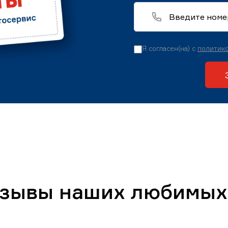
Я согласен(на) с
политико
тзывы наших любимых