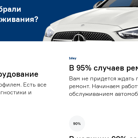
брали
уживания?
В 95% случаев ре
рудование
Вам не придется ждать 
офилем. Есть все
ремонт. Начинаем работ
гностики и
обслуживанием автомоби