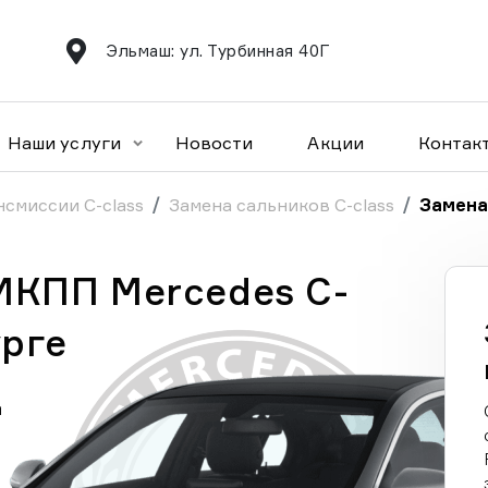
Эльмаш: ул. Турбинная 40Г
Наши услуги
Новости
Акции
Контак
нсмиссии C-class
Замена сальников C-class
Замена
МКПП Mercedes C-
урге
а