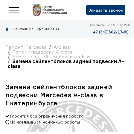
Заказать звонок
без выходных: с 9.00 до 21.00
Эльмаш: ул. Турбинная 40Г
+7 (343)302-17-80
Ремонт Mercedes
A-class
Ремонт подвески A-class
Ремонт задней подвески A-class
Замена сайлентблоков задней подвески A-
class
Замена сайлентблоков задней
подвески Mercedes A-class в
Екатеринбурге
Гарантия без ограничения пробега
Не навязывыем ненужные работы