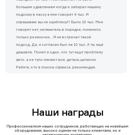
большим удивлением когда я заберал машину,
подхожу в кассу а мне говорят 4 тыс. Я
спрашиваю вы не ошиблись?! Было 10 тыс. Мне
говорят нет, натяжитель в порядке, поменяли
только резиночки....Я не встречал такой
подход. Да, я согласен был на 10 тыс. А ты ещё
дешевле. Понял я одно, что тут ищут проблему
авто, а не тупо меняют всю деталь целиком.
Ребята, кто в поиске сервиса, рекомендую.
Наши награды
Профессионализм наших сотрудников, работающих на новейшем
оборудовании, высоко оценен не только клиентами, но и
независимыми экспертами.