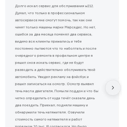
Долго искал сервис для обслуживания w212.
Думал, что только в профессиональном
автосервисе мне смогут помочь, так как они
чинят только машины марки Мерседес. Но нет,
ошибся за два месяца поменял два сервиса,
видимо все клиенты прижались и тебе
постоянно пытаются что то наболтать и после
очередного ремонта в профильном центре я
решил снов искать сервис, где не будут
разводить а действительно обслуживать твой
автомобиль. Увидел рекламу на фэйсбук и
решил записаться на осмотр. Осмотр выявил
течь масла двигателя. Помыли поддон и что бы
четко определить от куда течёт сказали день
два поездить. Приехал, подняли машину и
обнаружили течь натяжителя. Озвучили
стоимость самого натяжителя и работ
порядком 10 тыс. Я согласился. Но было