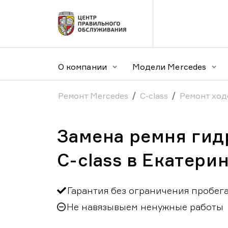
О компании
Модели Mercedes
Ремонт Mercedes
C-class
Ремонт ход
Замена ремня гид
C-class в Екатери
Гарантия без ограничения пробег
Не навязывыем ненужные работы