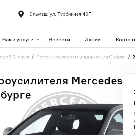
Эльмаш: ул. Турбинная 40Г
Наши услуги
Новости
Акции
Контак
овой C-class
Ремонт рулевого управления C-class
роусилителя Mercedes
нбурге
а