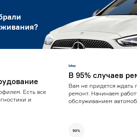
брали
уживания?
В 95% случаев ре
рудование
Вам не придется ждать 
офилем. Есть все
ремонт. Начинаем работ
гностики и
обслуживанием автомоби