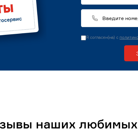
Я согласен(на) с
политико
тзывы наших любимых